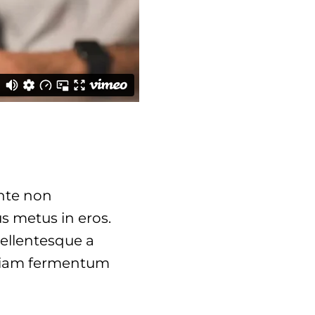
ante non
s metus in eros.
Pellentesque a
e diam fermentum