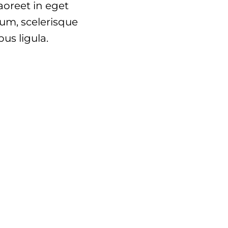
laoreet in eget
um, scelerisque
us ligula.